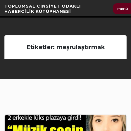
İçeriği
TOPLUMSAL CİNSİYET ODAKLI
menü
Geç
HABERCİLİK KÜTÜPHANESİ
Etiketler: meşrulaştırmak