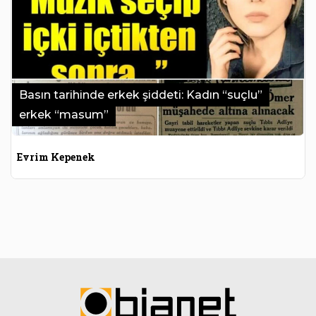
Basın tarihinde erkek şiddeti: Kadın “suçlu”
erkek “masum”
Evrim Kepenek