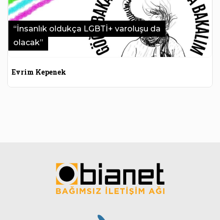
“İnsanlık oldukça LGBTİ+ varoluşu da
olacak”
Evrim Kepenek