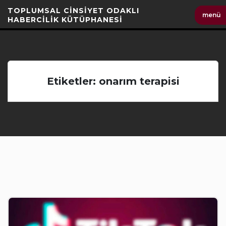
İçeriği
TOPLUMSAL CİNSİYET ODAKLI
menü
Geç
HABERCİLİK KÜTÜPHANESİ
Etiketler: onarım terapisi