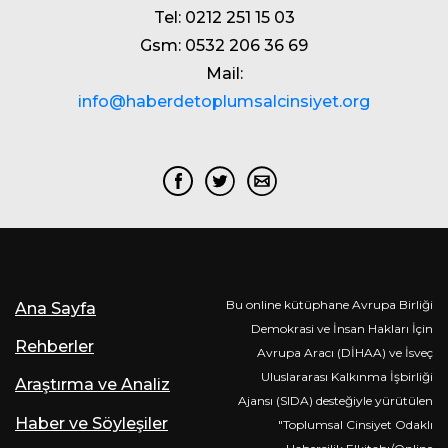
Tel: 0212 251 15 03
Gsm: 0532 206 36 69
Mail:
info@haberdetoplumsalcinsiyet.org
Bu online kütüphane Avrupa Birliği
Ana Sayfa
Demokrasi ve İnsan Hakları İçin
Rehberler
Avrupa Aracı (DİHAA) ve İsveç
Uluslararası Kalkınma İşbirliği
Araştırma ve Analiz
Ajansı (SIDA) desteğiyle yürütülen
Haber ve Söyleşiler
"Toplumsal Cinsiyet Odaklı