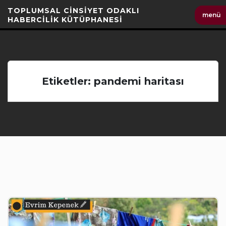
İçeriği
TOPLUMSAL CİNSİYET ODAKLI
menü
Geç
HABERCİLİK KÜTÜPHANESİ
Etiketler: pandemi haritası