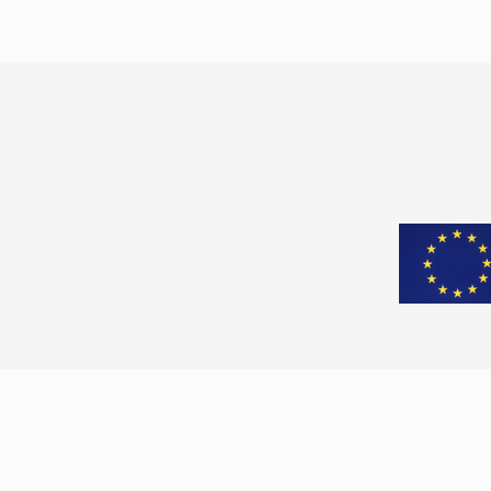
ardından gündeme geldi. Bulgaristan’daki
mahkeme […]