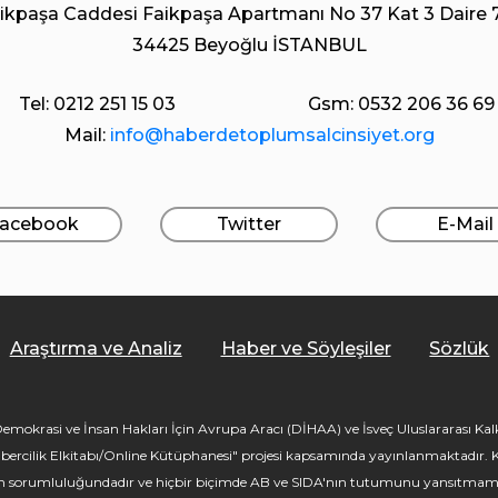
ikpaşa Caddesi Faikpaşa Apartmanı No 37 Kat 3 Daire 
34425 Beyoğlu İSTANBUL
Tel: 0212 251 15 03
Gsm: 0532 206 36 69
Mail:
info@haberdetoplumsalcinsiyet.org
acebook
Twitter
E-Mail
Araştırma ve Analiz
Haber ve Söyleşiler
Sözlük
mokrasi ve İnsan Hakları İçin Avrupa Aracı (DİHAA) ve İsveç Uluslararası Kalkı
bercilik Elkitabı/Online Kütüphanesi" projesi kapsamında yayınlanmaktadır. Kü
ın sorumluluğundadır ve hiçbir biçimde AB ve SIDA'nın tutumunu yansıtmam