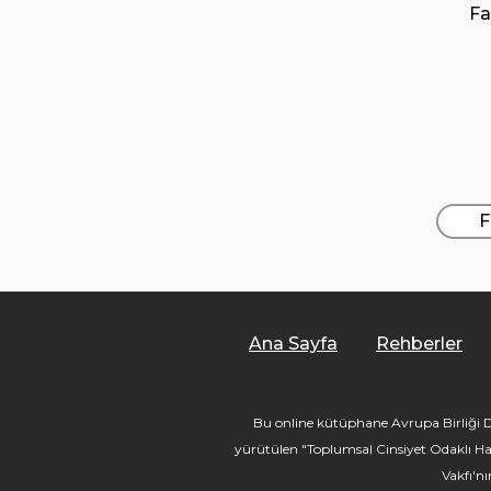
Fa
F
Ana Sayfa
Rehberler
Bu online kütüphane Avrupa Birliği De
yürütülen "Toplumsal Cinsiyet Odaklı Ha
Vakfı'n