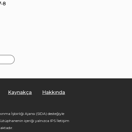
7-8
Kaynakça
Hakkında
nma İşbirliği Ajansı (SIDA) desteğiyle
tüphanenin içeriği yalnızca IPS İletişim
aktadır.