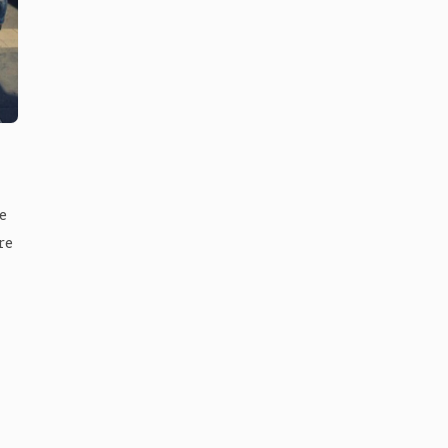
e
re
ali