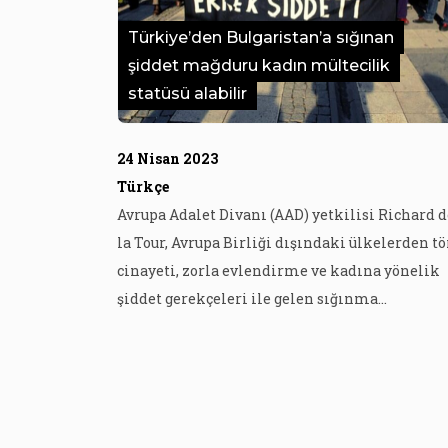
Türkiye’den Bulgaristan’a sığınan
şiddet mağduru kadın mültecilik
statüsü alabilir
24 Nisan 2023
Türkçe
Avrupa Adalet Divanı (AAD) yetkilisi Richard d
la Tour, Avrupa Birliği dışındaki ülkelerden tö
cinayeti, zorla evlendirme ve kadına yönelik
şiddet gerekçeleri ile gelen sığınma
taleplerinin kabul edilmesi yönünde görüş
açıkladı. t24’ün geçtiği habere göre, konu,
Türkiye’den Bulgaristan’a şiddet görme ihtim
olduğunu söyleyerek sığınan bir Kürt kadının
mahkemeye yaptığı bireysel başvurunun