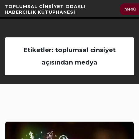
İçeriği
TOPLUMSAL CİNSİYET ODAKLI
menü
Geç
HABERCİLİK KÜTÜPHANESİ
Etiketler: toplumsal cinsiyet
açısından medya