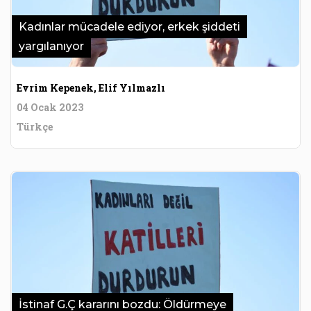
Kadınlar mücadele ediyor, erkek şiddeti
yargılanıyor
Evrim Kepenek, Elif Yılmazlı
04 Ocak 2023
Türkçe
İstinaf G.Ç kararını bozdu: Öldürmeye