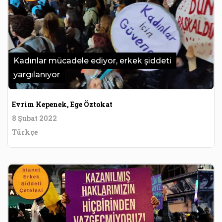
Kadınlar mücadele ediyor, erkek şiddeti
yargılanıyor
Evrim Kepenek, Ege Öztokat
8 Şubat 2022
Türkçe