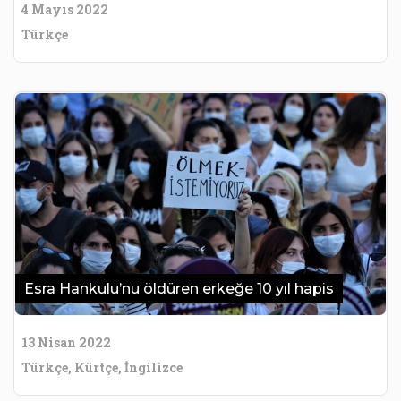
4 Mayıs 2022
Türkçe
Esra Hankulu’nu öldüren erkeğe 10 yıl hapis
13 Nisan 2022
Türkçe, Kürtçe, İngilizce