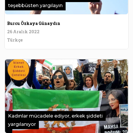
teşebbüsten yargılayın
Burcu Özkaya Günaydın
26 Aralık 2022
Türkçe
Kadınlar mücadele ediyor, erkek şiddeti
yargılanıyor