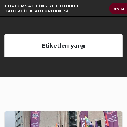
İçeriği
TOPLUMSAL CİNSİYET ODAKLI
menü
Geç
HABERCİLİK KÜTÜPHANESİ
Etiketler: yargı