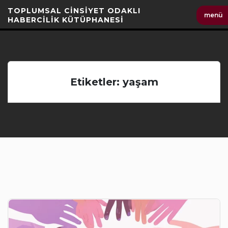
İçeriği
TOPLUMSAL CİNSİYET ODAKLI
menü
Geç
HABERCİLİK KÜTÜPHANESİ
Etiketler: yaşam