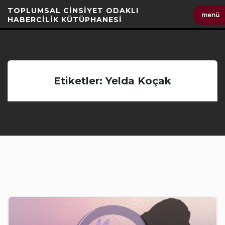
İçeriği
TOPLUMSAL CİNSİYET ODAKLI
menü
Geç
HABERCİLİK KÜTÜPHANESİ
Etiketler: Yelda Koçak