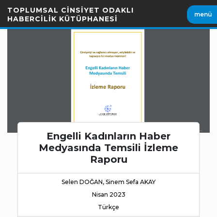
İçeriği
TOPLUMSAL CİNSİYET ODAKLI
menü
Geç
HABERCİLİK KÜTÜPHANESİ
Engelli Kadınların Haber
Medyasında Temsili İzleme
Raporu
Selen DOĞAN, Sinem Sefa AKAY
Nisan 2023
Türkçe