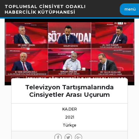
İçeriği
TOPLUMSAL CİNSİYET ODAKLI
menü
Geç
HABERCİLİK KÜTÜPHANESİ
Televizyon Tartışmalarında
Cinsiyetler Arası Uçurum
KA.DER
2021
Türkçe