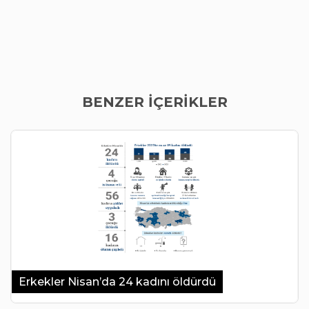
BENZER İÇERİKLER
Erkekler Nisan’da 24 kadını öldürdü