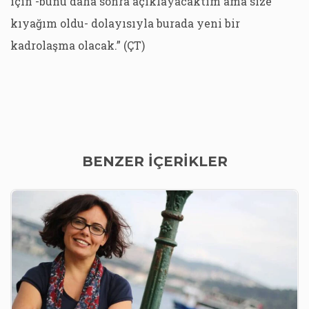
için -bunu daha sonra açıklayacaktım ama size
kıyağım oldu- dolayısıyla burada yeni bir
kadrolaşma olacak.” (ÇT)
BENZER İÇERİKLER