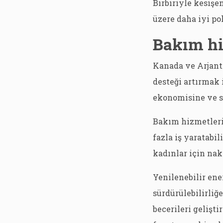
Birbiriyle kesişe
üzere daha iyi po
Bakım hi
Kanada ve Arjanti
desteği artırmak 
ekonomisine ve s
Bakım hizmetleri
fazla iş yaratabil
kadınlar için na
Yenilenebilir ene
sürdürülebilirliğ
becerileri gelişt