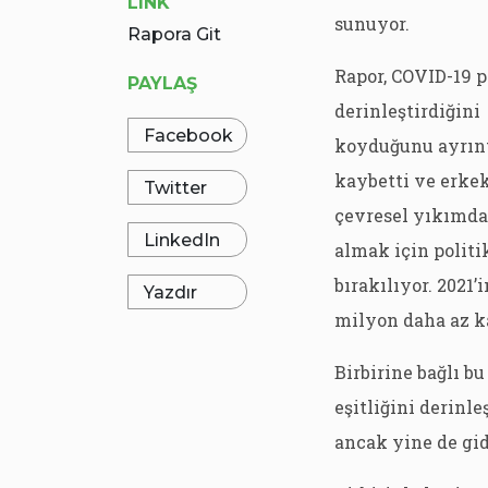
LINK
sunuyor.
Rapora Git
Rapor, COVID-19 p
PAYLAŞ
derinleştirdiğini
Facebook
koyduğunu ayrıntı
kaybetti ve erkek
Twitter
çevresel yıkımdan
LinkedIn
almak için polit
bırakılıyor. 2021
Yazdır
milyon daha az k
Birbirine bağlı bu
eşitliğini derinl
ancak yine de gidi