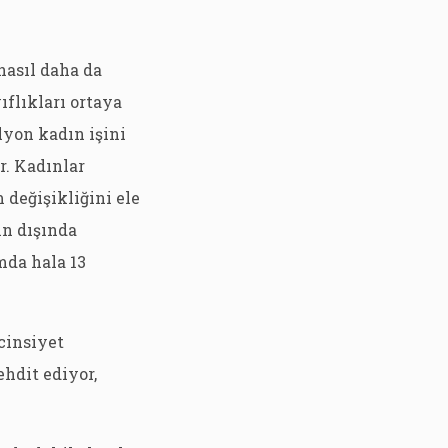
nasıl daha da
flıkları ortaya
lyon kadın işini
r. Kadınlar
 değişikliğini ele
ın dışında
mda hala 13
 cinsiyet
ehdit ediyor,