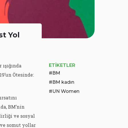
st Yol
r ışığında
ETIKETLER
BM
19’un Ötesinde:
BM kadın
UN Women
ırsatını
nda, BM’nin
irliği ve sosyal
ve somut yollar