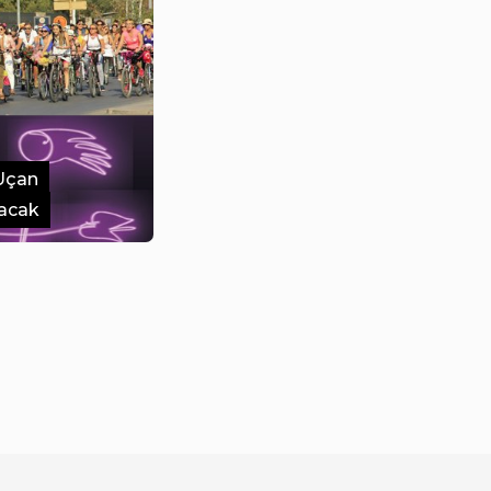
 Uçan
lacak