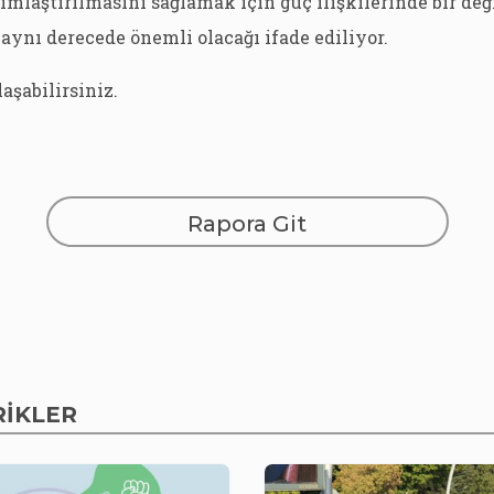
ımlaştırılmasını sağlamak için güç ilişkilerinde bir de
ynı derecede önemli olacağı ifade ediliyor.
aşabilirsiniz.
Rapora Git
RİKLER