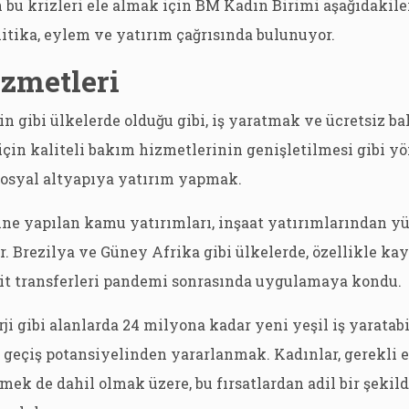
n bu krizleri ele almak için BM Kadın Birimi aşağıdakile
litika, eylem ve yatırım çağrısında bulunuyor.
zmetleri
n gibi ülkelerde olduğu gibi, iş yaratmak ve ücretsiz b
için kaliteli bakım hizmetlerinin genişletilmesi gibi 
osyal altyapıya yatırım yapmak.
ne yapılan kamu yatırımları, inşaat yatırımlarından y
ir. Brezilya ve Güney Afrika gibi ülkelerde, özellikle kay
kit transferleri pandemi sonrasında uygulamaya kondu.
rji gibi alanlarda 24 milyona kadar yeni yeşil iş yaratab
e geçiş potansiyelinden yararlanmak. Kadınlar, gerekli 
irmek de dahil olmak üzere, bu fırsatlardan adil bir şeki