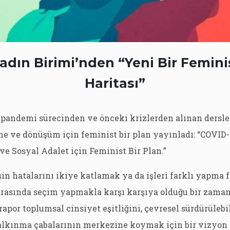
dın Birimi’nden “Yeni Bir Femini
Haritası”
 pandemi sürecinden ve önceki krizlerden alınan dersle
e ve dönüşüm için feminist bir plan yayınladı: “COVID-
 ve Sosyal Adalet için Feminist Bir Plan.”
n hatalarını ikiye katlamak ya da işleri farklı yapma f
rasında seçim yapmakla karşı karşıya olduğu bir zama
apor toplumsal cinsiyet eşitliğini, çevresel sürdürülebil
kalkınma çabalarının merkezine koymak için bir vizyon 