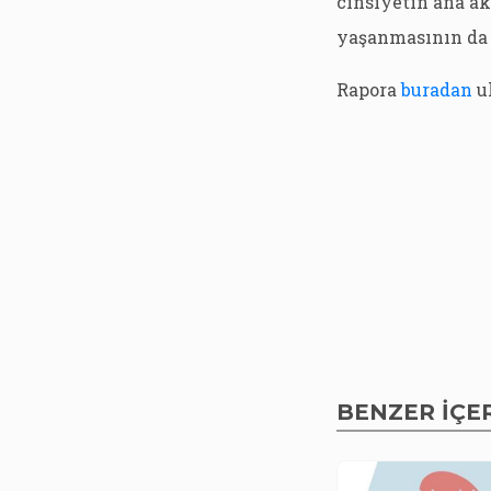
cinsiyetin ana ak
yaşanmasının da a
Rapora
buradan
ul
BENZER İÇE