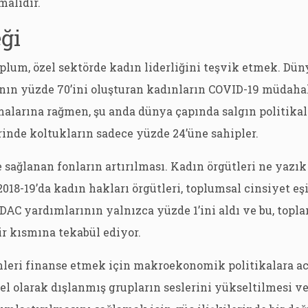
malıdır.
ği
plum, özel sektörde kadın liderliğini teşvik etmek. Dü
ının yüzde 70’ini oluşturan kadınların COVID-19 müdaha
malarına rağmen, şu anda dünya çapında salgın politikal
inde koltukların sadece yüzde 24’üne sahipler.
 sağlanan fonların artırılması. Kadın örgütleri ne yazık
2018-19’da kadın hakları örgütleri, toplumsal cinsiyet eşi
DAC yardımlarının yalnızca yüzde 1’ini aldı ve bu, top
r kısmına tekabül ediyor.
mleri finanse etmek için makroekonomik politikalara ac
el olarak dışlanmış grupların seslerini yükseltilmesi v