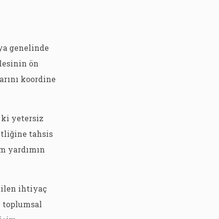
nya genelinde
lesinin ön
arını koordine
 ki yetersiz
tliğine tahsis
lam yardımın
ilen ihtiyaç
e toplumsal