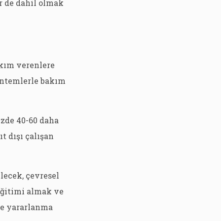
r de dahil olmak
akım verenlere
yöntemlerle bakım
üzde 40-60 daha
ıt dışı çalışan
ilecek, çevresel
eğitimi almak ve
lde yararlanma