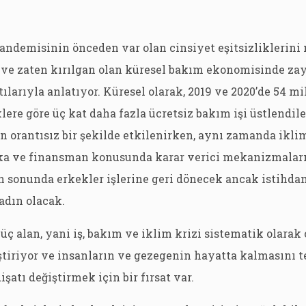
andemisinin önceden var olan cinsiyet eşitsizliklerini 
 ve zaten kırılgan olan küresel bakım ekonomisinde zayı
larıyla anlatıyor. Küresel olarak, 2019 ve 2020’de 54 mi
lere göre üç kat daha fazla ücretsiz bakım işi üstlendile
 orantısız bir şekilde etkilenirken, aynı zamanda iklim
ika ve finansman konusunda karar verici mekanizmalar
’in sonunda erkekler işlerine geri dönecek ancak istihda
adın olacak.
 üç alan, yani iş, bakım ve iklim krizi sistematik olarak
eştiriyor ve insanların ve gezegenin hayatta kalmasını t
şatı değiştirmek için bir fırsat var.