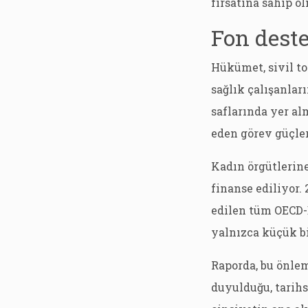
fırsatına sahip ol
Fon deste
Hükümet, sivil to
sağlık çalışanlar
saflarında yer al
eden görev güçler
Kadın örgütlerine
finanse ediliyor. 
edilen tüm OECD-
yalnızca küçük bi
Raporda, bu önle
duyulduğu, tarihs