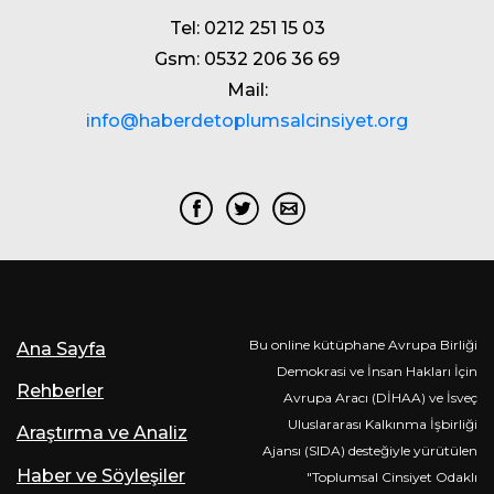
Tel: 0212 251 15 03
Gsm: 0532 206 36 69
Mail:
info@haberdetoplumsalcinsiyet.org
Bu online kütüphane Avrupa Birliği
Ana Sayfa
Demokrasi ve İnsan Hakları İçin
Rehberler
Avrupa Aracı (DİHAA) ve İsveç
Uluslararası Kalkınma İşbirliği
Araştırma ve Analiz
Ajansı (SIDA) desteğiyle yürütülen
Haber ve Söyleşiler
"Toplumsal Cinsiyet Odaklı