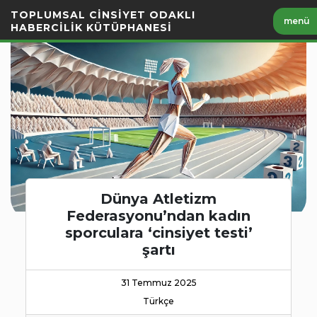
İçeriği
TOPLUMSAL CİNSİYET ODAKLI
menü
Geç
HABERCİLİK KÜTÜPHANESİ
Dünya Atletizm
Federasyonu’ndan kadın
sporculara ‘cinsiyet testi’
şartı
31 Temmuz 2025
Türkçe