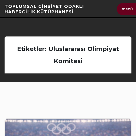
İçeriği
TOPLUMSAL CİNSİYET ODAKLI
menü
Geç
HABERCİLİK KÜTÜPHANESİ
Etiketler: Uluslararası Olimpiyat
Komitesi