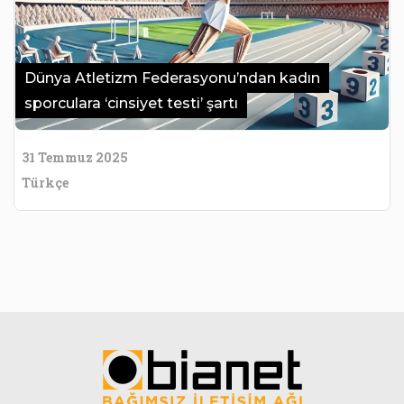
Dünya Atletizm Federasyonu’ndan kadın
sporculara ‘cinsiyet testi’ şartı
31 Temmuz 2025
Türkçe