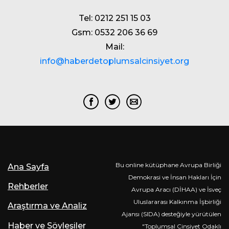
Tel: 0212 251 15 03
Gsm: 0532 206 36 69
Mail:
info@haberdetoplumsalcinsiyet.org
Bu online kütüphane Avrupa Birliği
Ana Sayfa
Demokrasi ve İnsan Hakları İçin
Rehberler
Avrupa Aracı (DİHAA) ve İsveç
Uluslararası Kalkınma İşbirliği
Araştırma ve Analiz
Ajansı (SIDA) desteğiyle yürütülen
Haber ve Söyleşiler
"Toplumsal Cinsiyet Odaklı