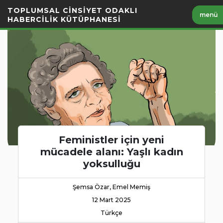
İçeriği
TOPLUMSAL CİNSİYET ODAKLI
menü
Geç
HABERCİLİK KÜTÜPHANESİ
Feministler için yeni
mücadele alanı: Yaşlı kadın
yoksulluğu
Şemsa Özar, Emel Memiş
12 Mart 2025
Türkçe