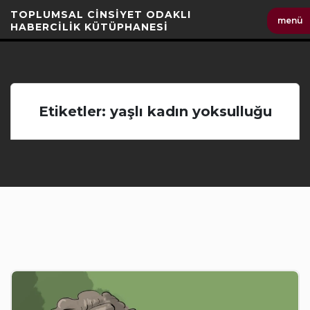
İçeriği
TOPLUMSAL CİNSİYET ODAKLI
menü
Geç
HABERCİLİK KÜTÜPHANESİ
Etiketler: yaşlı kadın yoksulluğu