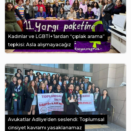
Kadınlar ve LGBTİ+’lardan “çıplak arama”
tepkisi: Asla alışmayacağız
Avukatlar Adliye’den seslendi: Toplumsal
cinsiyet kavramı yasaklanamaz