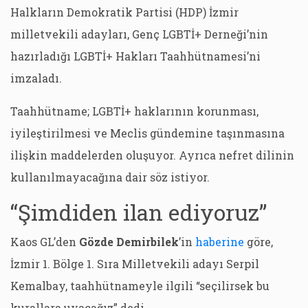
Halkların Demokratik Partisi (HDP) İzmir
milletvekili adayları, Genç LGBTİ+ Derneği’nin
hazırladığı LGBTİ+ Hakları Taahhütnamesi’ni
imzaladı.
Taahhütname; LGBTİ+ haklarının korunması,
iyileştirilmesi ve Meclis gündemine taşınmasına
ilişkin maddelerden oluşuyor. Ayrıca nefret dilinin
kullanılmayacağına dair söz istiyor.
“Şimdiden ilan ediyoruz”
Kaos GL’den
Gözde Demirbilek
’in
haberine
göre,
İzmir 1. Bölge 1. Sıra Milletvekili adayı Serpil
Kemalbay, taahhütnameyle ilgili “seçilirsek bu
kurallara uyacağız” dedi.