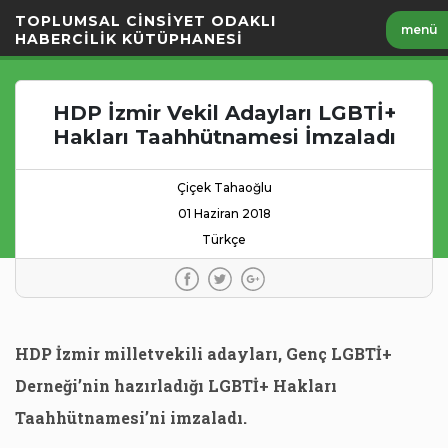
İçeriği
TOPLUMSAL CİNSİYET ODAKLI
menü
Geç
HABERCİLİK KÜTÜPHANESİ
HDP İzmir Vekil Adayları LGBTİ+
Hakları Taahhütnamesi İmzaladı
Çiçek Tahaoğlu
01 Haziran 2018
Türkçe
HDP İzmir milletvekili adayları, Genç LGBTİ+
Derneği’nin hazırladığı LGBTİ+ Hakları
Taahhütnamesi’ni imzaladı.