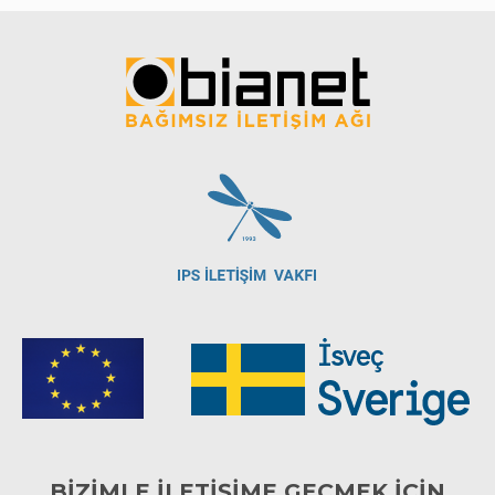
BİZİMLE İLETİŞİME GEÇMEK İÇİN