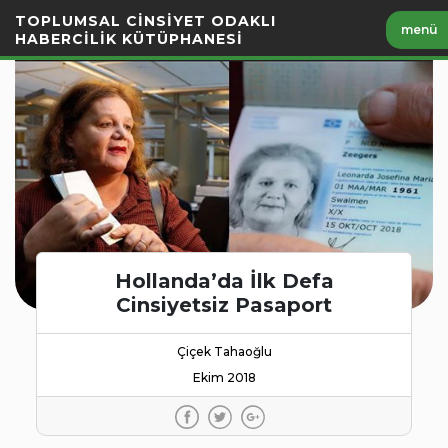
İçeriği
TOPLUMSAL CİNSİYET ODAKLI
menü
Geç
HABERCİLİK KÜTÜPHANESİ
Hollanda’da İlk Defa
Cinsiyetsiz Pasaport
Çiçek Tahaoğlu
Ekim 2018