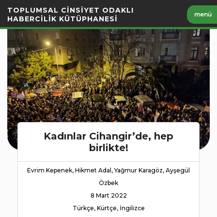
İçeriği
TOPLUMSAL CİNSİYET ODAKLI
menü
Geç
HABERCİLİK KÜTÜPHANESİ
Kadınlar Cihangir’de, hep
birlikte!
Evrim Kepenek, Hikmet Adal, Yağmur Karagöz, Ayşegül
Özbek
8 Mart 2022
Türkçe, Kürtçe, İngilizce