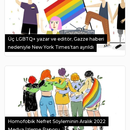
Üç LGBTQ+ yazar ve editör, Gazze haberi
nedeniyle New York Times’tan ayrıldı
Homofobik Nefret Söyleminin Aralık 2022
Medya İzleme Raporu