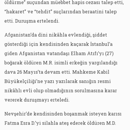
öldürme” suçundan müebbet hapis cezası talep etti,
“hakaret” ve “tehdit” suçlarından beraatini talep
etti. Duruşma ertelendi.
Afganistan’da dini nikâhla evlendiği, şiddet
gösterdiği için kendisinden kaçarak İstanbul’a
giden Afganistan vatandaşı Elham Atıfı’yı (27)
boğarak öldüren M.R. isimli erkeğin yargılandığı
dava 26 Mayıs’ta devam etti. Mahkeme Kabil
Büyükelçiliği’ne yazı yazılarak sanığın resmi
nikâhlı evli olup olmadığının sorulmasına karar
vererek duruşmayı erteledi.
Nevşehir’de kendisinden boşanmak isteyen karısı
Fatma Esra D.’yi silahla ateş ederek öldüren M.D.