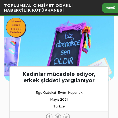
İçeriği
TOPLUMSAL CİNSİYET ODAKLI
menü
Geç
HABERCİLİK KÜTÜPHANESİ
Kadınlar mücadele ediyor,
erkek şiddeti yargılanıyor
Ege Öztokat, Evrim Kepenek
Mayıs 2021
Türkçe