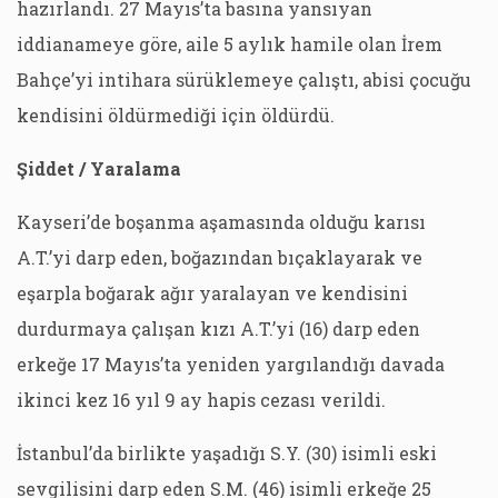
hazırlandı. 27 Mayıs’ta basına yansıyan
iddianameye göre, aile 5 aylık hamile olan İrem
Bahçe’yi intihara sürüklemeye çalıştı, abisi çocuğu
kendisini öldürmediği için öldürdü.
Şiddet / Yaralama
Kayseri’de boşanma aşamasında olduğu karısı
A.T.’yi darp eden, boğazından bıçaklayarak ve
eşarpla boğarak ağır yaralayan ve kendisini
durdurmaya çalışan kızı A.T.’yi (16) darp eden
erkeğe 17 Mayıs’ta yeniden yargılandığı davada
ikinci kez 16 yıl 9 ay hapis cezası verildi.
İstanbul’da birlikte yaşadığı S.Y. (30) isimli eski
sevgilisini darp eden S.M. (46) isimli erkeğe 25