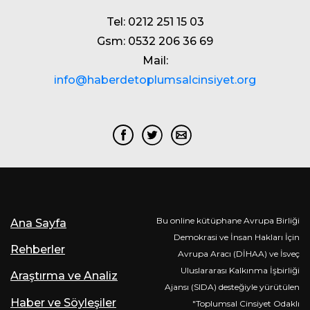
Tel: 0212 251 15 03
Gsm: 0532 206 36 69
Mail:
info@haberdetoplumsalcinsiyet.org
Bu online kütüphane Avrupa Birliği
Ana Sayfa
Demokrasi ve İnsan Hakları İçin
Rehberler
Avrupa Aracı (DİHAA) ve İsveç
Uluslararası Kalkınma İşbirliği
Araştırma ve Analiz
Ajansı (SIDA) desteğiyle yürütülen
Haber ve Söyleşiler
"Toplumsal Cinsiyet Odaklı