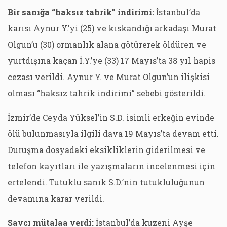
Bir sanığa “haksız tahrik” indirimi:
İstanbul’da
karısı Aynur Y.’yi (25) ve kıskandığı arkadaşı Murat
Olgun’u (30) ormanlık alana götürerek öldüren ve
yurtdışına kaçan İ.Y.’ye (33) 17 Mayıs’ta 38 yıl hapis
cezası verildi. Aynur Y. ve Murat Olgun’un ilişkisi
olması “haksız tahrik indirimi” sebebi gösterildi.
İzmir’de Ceyda Yüksel’in S.D. isimli erkeğin evinde
ölü bulunmasıyla ilgili dava 19 Mayıs’ta devam etti.
Duruşma dosyadaki eksikliklerin giderilmesi ve
telefon kayıtları ile yazışmaların incelenmesi için
ertelendi. Tutuklu sanık S.D.’nin tutukluluğunun
devamına karar verildi.
Savcı mütalaa verdi:
İstanbul’da kuzeni Ayşe