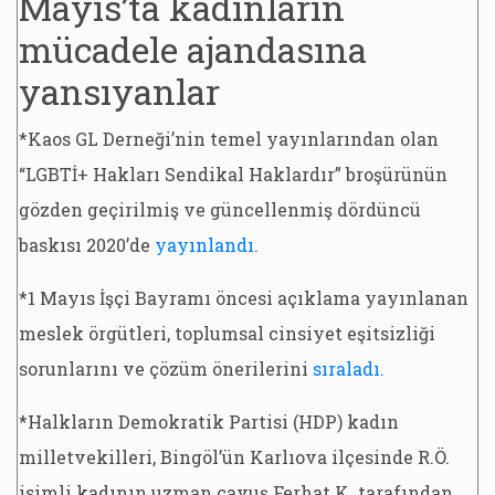
Mayıs’ta kadınların
mücadele ajandasına
yansıyanlar
*Kaos GL Derneği’nin temel yayınlarından olan
“LGBTİ+ Hakları Sendikal Haklardır” broşürünün
gözden geçirilmiş ve güncellenmiş dördüncü
baskısı 2020’de
yayınlandı.
*1 Mayıs İşçi Bayramı öncesi açıklama yayınlanan
meslek örgütleri, toplumsal cinsiyet eşitsizliği
sorunlarını ve çözüm önerilerini
sıraladı.
*Halkların Demokratik Partisi (HDP) kadın
milletvekilleri, Bingöl’ün Karlıova ilçesinde R.Ö.
isimli kadının uzman çavuş Ferhat K. tarafından