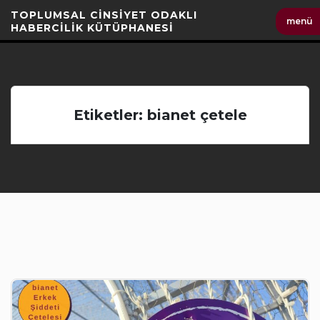
İçeriği
TOPLUMSAL CİNSİYET ODAKLI
menü
Geç
HABERCİLİK KÜTÜPHANESİ
Etiketler: bianet çetele