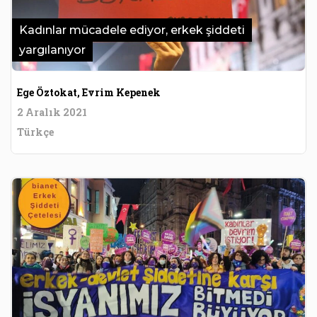
Kadınlar mücadele ediyor, erkek şiddeti
yargılanıyor
Ege Öztokat, Evrim Kepenek
2 Aralık 2021
Türkçe