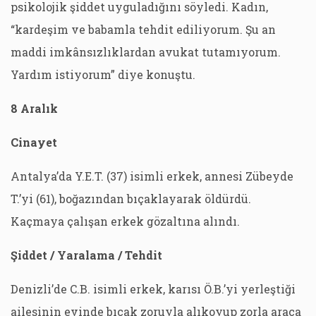
psikolojik şiddet uyguladığını söyledi. Kadın,
“kardeşim ve babamla tehdit ediliyorum. Şu an
maddi imkânsızlıklardan avukat tutamıyorum.
Yardım istiyorum” diye konuştu.
8 Aralık
Cinayet
Antalya’da Y.E.T. (37) isimli erkek, annesi Zübeyde
T.’yi (61), boğazından bıçaklayarak öldürdü.
Kaçmaya çalışan erkek gözaltına alındı.
Şiddet / Yaralama
/ Tehdit
Denizli’de C.B. isimli erkek, karısı Ö.B.’yi yerleştiği
ailesinin evinde bıçak zoruyla alıkoyup zorla araca