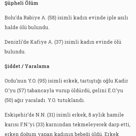
Şüpheli Ölüm
Bolu’da Rabiye A. (58) isimli kadın evinde iple asılı
halde ölü bulundu.
Denizli’de Kafiye A. (37) isimli kadın evinde ölü
bulundu.
Şiddet / Yaralama
Ordu’nun Y.O. (95) isimli erkek, tartıştığı oğlu Kadir
O.’yu (57) tabancayla vurup öldürdü, gelini E.O.’yu
(50) ağır yaraladı. Y.O. tutuklandı.
Eskişehir’de N.N. (31) isimli erkek, 8 aylık hamile
karısı F.N.’yi (33) karnından tekmeleyerek darp etti,
erken doğum yapan kadının bebeği öldü. Erkek