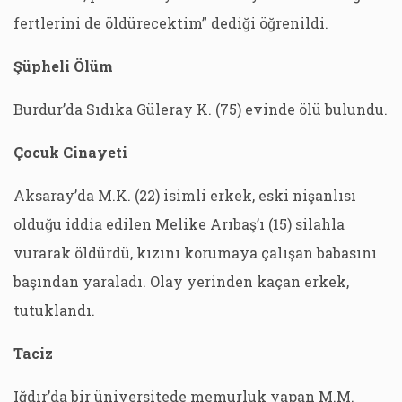
fertlerini de öldürecektim” dediği öğrenildi.
Şüpheli Ölüm
Burdur’da Sıdıka Güleray K. (75) evinde ölü bulundu.
Çocuk Cinayeti
Aksaray’da M.K. (22) isimli erkek, eski nişanlısı
olduğu iddia edilen Melike Arıbaş’ı (15) silahla
vurarak öldürdü, kızını korumaya çalışan babasını
başından yaraladı. Olay yerinden kaçan erkek,
tutuklandı.
Taciz
Iğdır’da bir üniversitede memurluk yapan M.M.