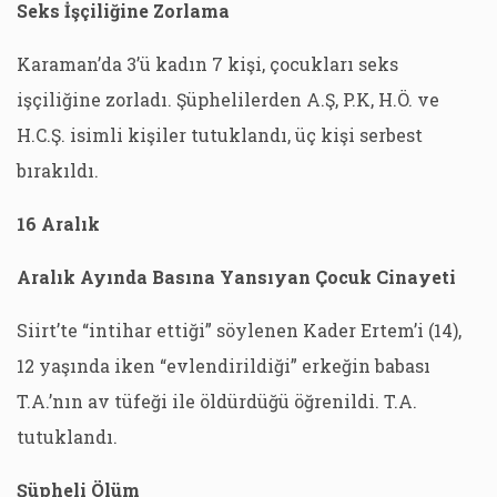
Seks İşçiliğine Zorlama
Karaman’da 3’ü kadın 7 kişi, çocukları seks
işçiliğine zorladı. Şüphelilerden A.Ş, P.K, H.Ö. ve
H.C.Ş. isimli kişiler tutuklandı, üç kişi serbest
bırakıldı.
16 Aralık
Aralık Ayında Basına Yansıyan Çocuk Cinayeti
Siirt’te “intihar ettiği” söylenen Kader Ertem’i (14),
12 yaşında iken “evlendirildiği” erkeğin babası
T.A.’nın av tüfeği ile öldürdüğü öğrenildi. T.A.
tutuklandı.
Şüpheli Ölüm