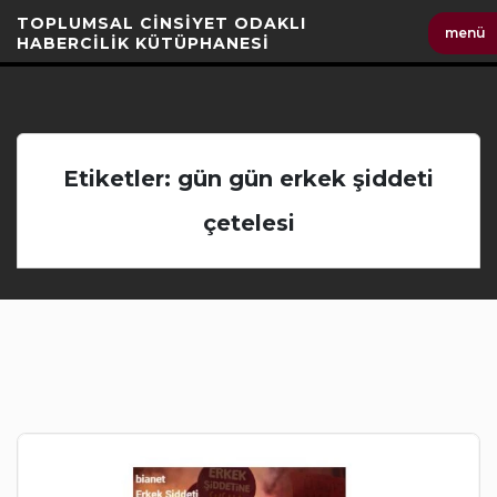
İçeriği
TOPLUMSAL CİNSİYET ODAKLI
menü
Geç
HABERCİLİK KÜTÜPHANESİ
Etiketler: gün gün erkek şiddeti
çetelesi