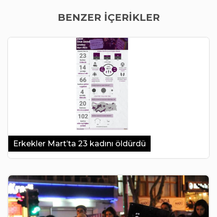
BENZER İÇERİKLER
Erkekler Mart’ta 23 kadını öldürdü