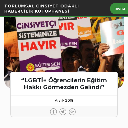
İçeriği
TOPLUMSAL CİNSİYET ODAKLI
menü
Geç
HABERCİLİK KÜTÜPHANESİ
“LGBTİ+ Öğrencilerin Eğitim
Hakkı Görmezden Gelindi”
Aralık 2018