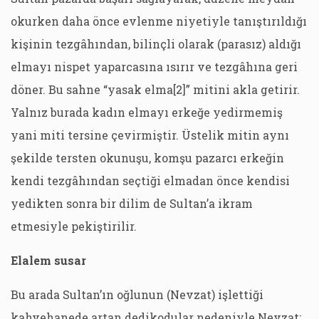
okurken daha önce evlenme niyetiyle tanıştırıldığı
kişinin tezgâhından, bilinçli olarak (parasız) aldığı
elmayı nispet yaparcasına ısırır ve tezgâhına geri
döner. Bu sahne “yasak elma[2]” mitini akla getirir.
Yalnız burada kadın elmayı erkeğe yedirmemiş
yani miti tersine çevirmiştir. Üstelik mitin aynı
şekilde tersten okunuşu, komşu pazarcı erkeğin
kendi tezgâhından seçtiği elmadan önce kendisi
yedikten sonra bir dilim de Sultan’a ikram
etmesiyle pekiştirilir.
Elalem susar
Bu arada Sultan’ın oğlunun (Nevzat) işlettiği
kahvehanede artan dedikodular nedeniyle Nevzat;