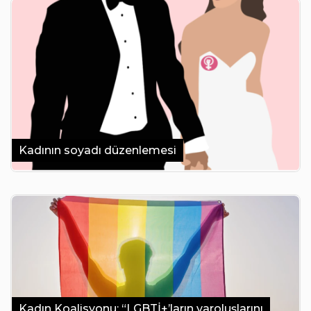
Kadının soyadı düzenlemesi
Kadın Koalisyonu: “LGBTİ+’ların varoluşlarını