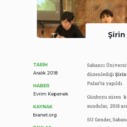
Şirin
TARİH
Sabancı Üniversi
Aralık 2018
düzenlediği
Şirin
Palas’ta yapıldı.
HABER
Evrim Kepenek
Günboyu süren kon
sundular, 2018 ar
KAYNAK
bianet.org
SU Gender, Sabanc