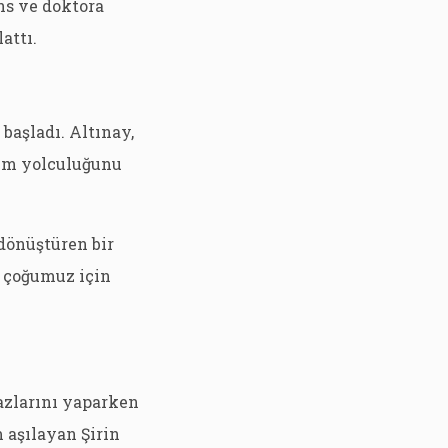
ns ve doktora
attı.
başladı. Altınay,
izm yolculuğunu
dönüştüren bir
k çoğumuz için
azlarını yaparken
 aşılayan Şirin