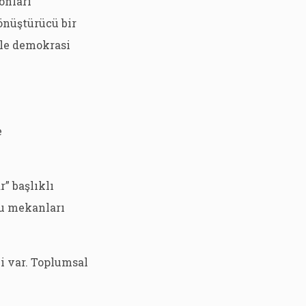
onları
dönüştürücü bir
yle demokrasi
e
” başlıklı
ğu mekanları
i var. Toplumsal