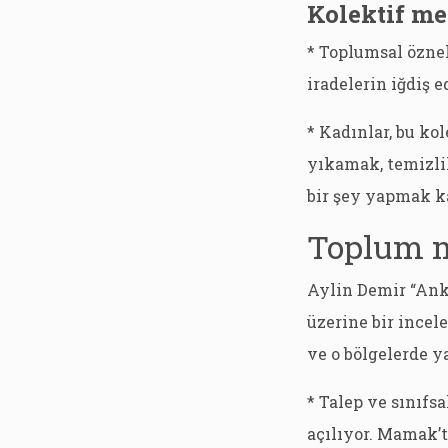
Kolektif me
* Toplumsal öznel
iradelerin iğdiş 
* Kadınlar, bu ko
yıkamak, temizli
bir şey yapmak ka
Toplum m
Aylin Demir “Ank
üzerine bir ince
ve o bölgelerde y
* Talep ve sınıfs
açılıyor. Mamak’t