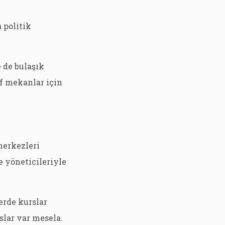
 politik
 de bulaşık
f mekanlar için
merkezleri
 yöneticileriyle
erde kurslar
slar var mesela.