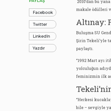
PAYLAŞ
2010’dan bu yana 
makale ödülleri v
Facebook
Altınay: 
Twitter
Buluşma SU Gend
LinkedIn
Şirin Tekeli’yle
Yazdır
paylaştı.
“1992 Mart ayı it
yolculuğun adıydı
feminizmin ilk ad
Tekeli’n
“Herkesi kucaklay
bile – sevgiyle y