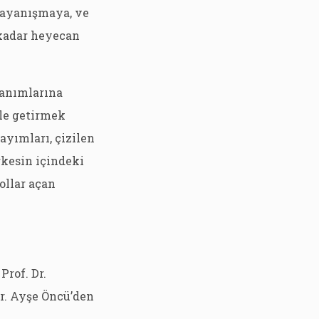
dayanışmaya, ve
 kadar heyecan
zanımlarına
yle getirmek
ayımları, çizilen
rkesin içindeki
ollar açan
Prof. Dr.
 Dr. Ayşe Öncü’den