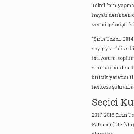
Tekeli’nin yapma
hayatı derinden 
verici gelmişti k
“Şirin Tekeli 201
saygıyla…’ diye 
istiyorum: toplum
sınırları, örülen
biricik yaratıcı 
herkese şükranla,
Seçici Ku
2017-2018 Şirin Te
Fatmagül Berktay, 
oluşuyor.