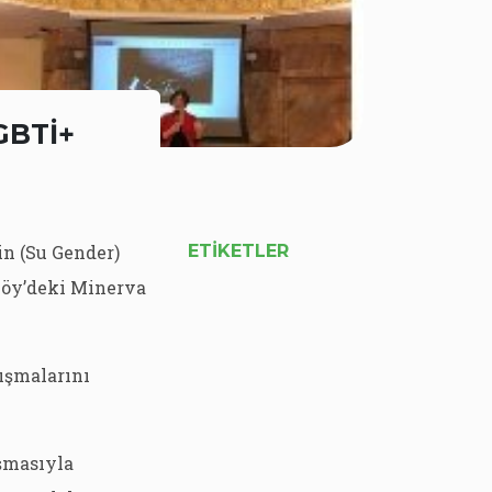
LGBTİ+
in (Su Gender)
ETIKETLER
köy’deki Minerva
ışmalarını
ışmasıyla