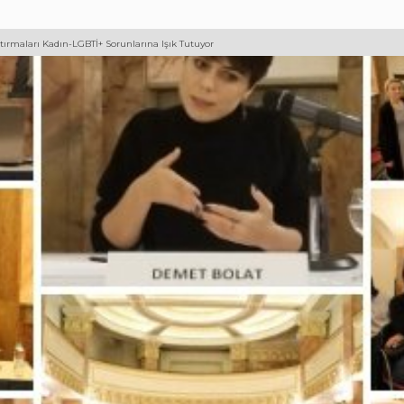
ştırmaları Kadın-LGBTİ+ Sorunlarına Işık Tutuyor