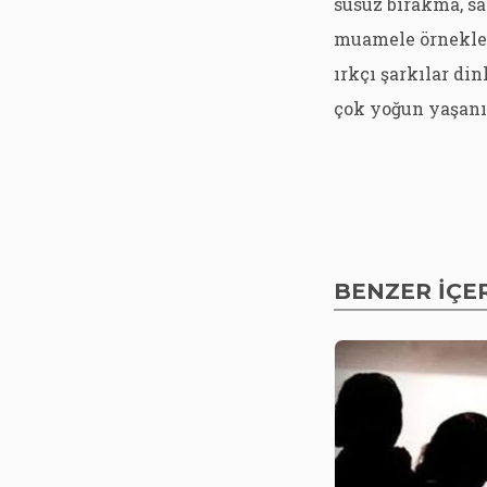
susuz bırakma, sa
muamele örnekler
ırkçı şarkılar di
çok yoğun yaşanı
BENZER İÇE