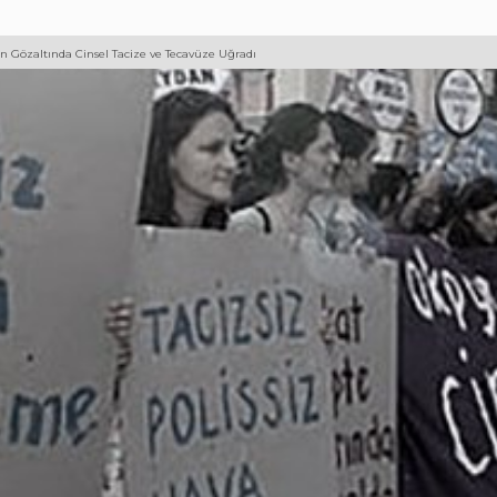
ın Gözaltında Cinsel Tacize ve Tecavüze Uğradı