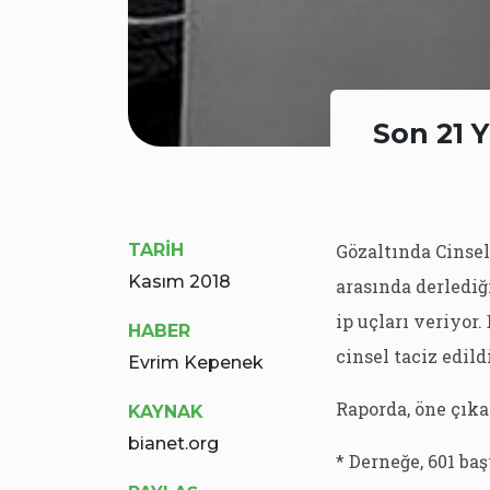
Son 21 Y
TARİH
Gözaltında Cinsel
Kasım 2018
arasında derlediğ
ip uçları veriyor
HABER
cinsel taciz edildi
Evrim Kepenek
Raporda, öne çıka
KAYNAK
bianet.org
* Derneğe, 601 ba