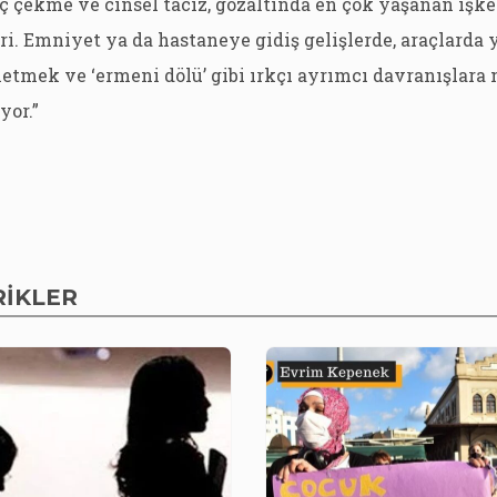
ç çekme ve cinsel taciz, gözaltında en çok yaşanan işk
i. Emniyet ya da hastaneye gidiş gelişlerde, araçlarda
nletmek ve ‘ermeni dölü’ gibi ırkçı ayrımcı davranışlar
yor.”
RİKLER