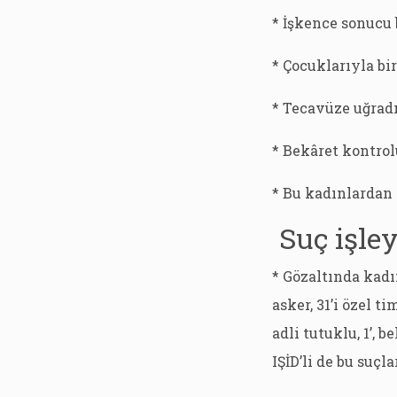
* İşkence sonucu 
* Çocuklarıyla bi
* Tecavüze uğrad
* Bekâret kontro
* Bu kadınlardan 6
Suç işley
* Gözaltında kadı
asker, 31’i özel ti
adli tutuklu, 1’, 
IŞİD’li de bu suçlar