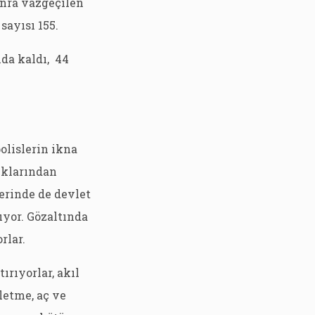
onra vazgeçilen
sayısı 155.
da kaldı, 44
olislerin ikna
ıklarından
lerinde de devlet
ıyor. Gözaltında
rlar.
ırıyorlar, akıl
letme, aç ve