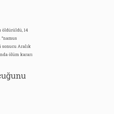
 öldürüldü, 14
n “namus
i sonucu Aralık
ında ölüm kararı
ocuğunu