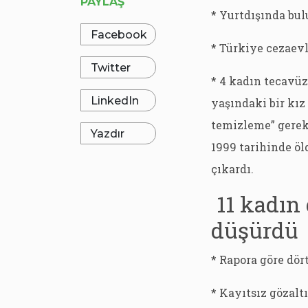
PAYLAŞ
* Yurtdışında bul
Facebook
* Türkiye cezaevl
Twitter
* 4 kadın tecavüz
LinkedIn
yaşındaki bir kız
temizleme” gerekç
Yazdır
1999 tarihinde öl
çıkardı.
11 kadın
düşürdü
* Rapora göre dört
* Kayıtsız gözalt