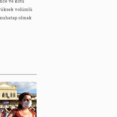
ence ve kötü
 yüksek volümlü
a muhatap olmak