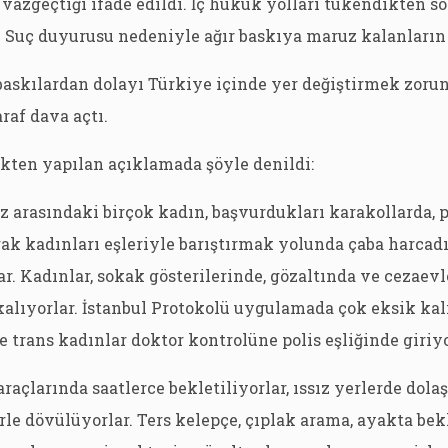
azgeçtiği ifade edildi. İç hukuk yolları tükendikten s
6. Suç duyurusu nedeniyle ağır baskıya maruz kalanların 
baskılardan dolayı Türkiye içinde yer değiştirmek zorun
raf dava açtı.
kten yapılan açıklamada şöyle denildi:
 arasındaki birçok kadın, başvurdukları karakollarda, p
ak kadınları eşleriyle barıştırmak yolunda çaba harcad
ar. Kadınlar, sokak gösterilerinde, gözaltında ve cezaev
alıyorlar. İstanbul Protokolü uygulamada çok eksik kal
e trans kadınlar doktor kontrolüne polis eşliğinde giriyo
araçlarında saatlerce bekletiliyorlar, ıssız yerlerde dolaşt
e dövülüyorlar. Ters kelepçe, çıplak arama, ayakta bek