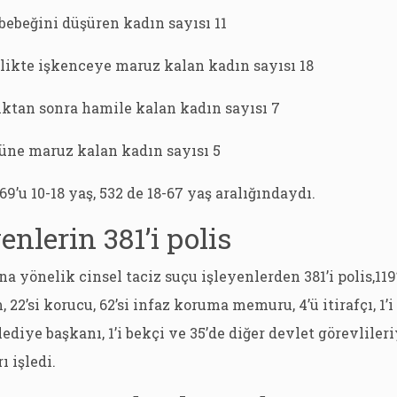
bebeğini düşüren kadın sayısı 11
rlikte işkenceye maruz kalan kadın sayısı 18
ıktan sonra hamile kalan kadın sayısı 7
lüne maruz kalan kadın sayısı 5
9’u 10-18 yaş, 532 de 18-67 yaş aralığındaydı.
enlerin 381’i polis
na yönelik cinsel taciz suçu işleyenlerden 381’i polis,11
m, 22’si korucu, 62’si infaz koruma memuru, 4’ü itirafçı, 1’i
belediye başkanı, 1’i bekçi ve 35’de diğer devlet görevliler
ı işledi.