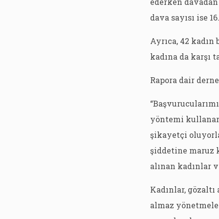
ederken davadan v
dava sayısı ise 1
Ayrıca, 42 kadın 
kadına da karşı ta
Rapora dair derne
“Başvurucularımız
yöntemi kullanar
şikayetçi oluyorl
şiddetine maruz k
alınan kadınlar v
Kadınlar, gözaltı 
almaz yönetmelerl