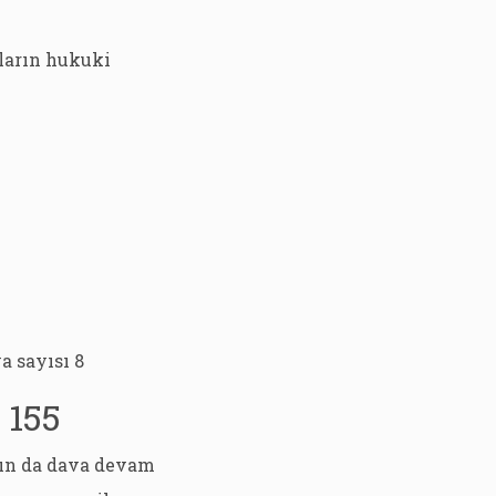
aların hukuki
a sayısı 8
 155
nın da dava devam