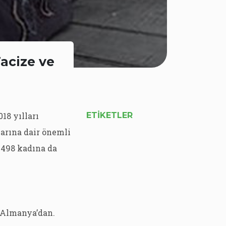
Tacize ve
18 yılları
ETIKETLER
larına dair önemli
, 498 kadına da
e Almanya’dan.