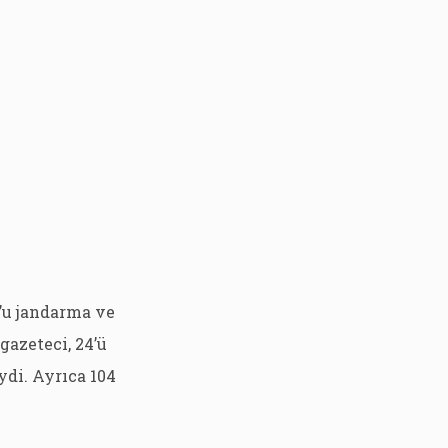
9’u jandarma ve
 gazeteci, 24’ü
iydi. Ayrıca 104