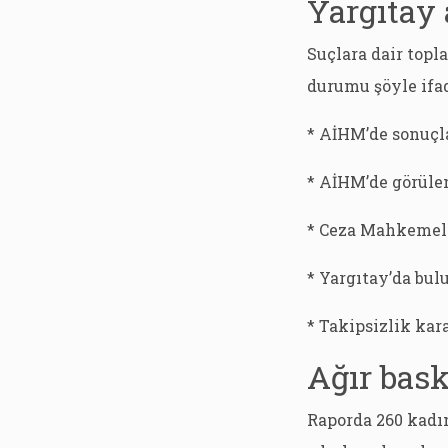
Yargıtay
Suçlara dair topl
durumu şöyle ifad
* AİHM’de sonuçl
* AİHM’de görüle
* Ceza Mahkemele
* Yargıtay’da bul
* Takipsizlik kar
Ağır bask
Raporda 260 kadı