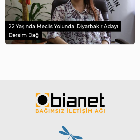
22 Yaşında Meclis Yolunda: Diyarbakır Adayı
Dersim Dağ