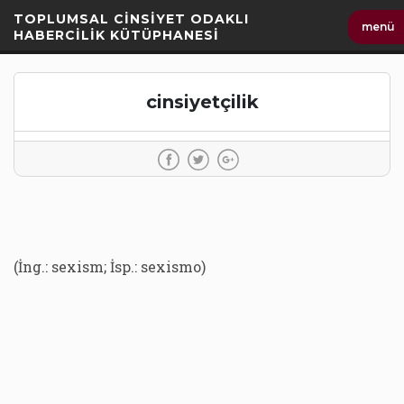
İçeriği
TOPLUMSAL CİNSİYET ODAKLI
menü
Geç
HABERCİLİK KÜTÜPHANESİ
cinsiyetçilik
(İng.: sexism; İsp.: sexismo)