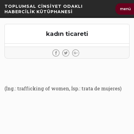
İçeriği
TOPLUMSAL CİNSİYET ODAKLI
menü
Geç
HABERCİLİK KÜTÜPHANESİ
kadın ticareti
(İng.: trafficking of women, İsp.: trata de mujeres)