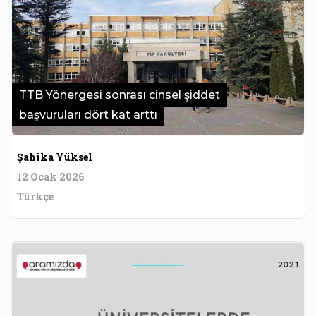
TTB Yönergesi sonrası cinsel şiddet
başvuruları dört kat arttı
Şahika Yüksel
12 Ocak 2026
Türkçe