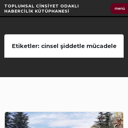
İçeriği
TOPLUMSAL CİNSİYET ODAKLI
menü
Geç
HABERCİLİK KÜTÜPHANESİ
Etiketler: cinsel şiddetle mücadele