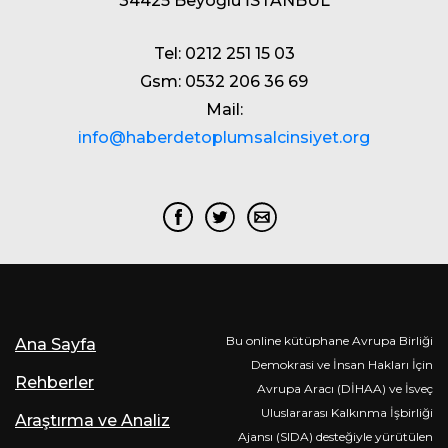
34425 Beyoğlu İSTANBUL
Tel: 0212 251 15 03
Gsm: 0532 206 36 69
Mail:
info@haberdetoplumsalcinsiyet.org
Bu online kütüphane Avrupa Birliği
Ana Sayfa
Demokrasi ve İnsan Hakları İçin
Rehberler
Avrupa Aracı (DİHAA) ve İsveç
Uluslararası Kalkınma İşbirliği
Araştırma ve Analiz
Ajansı (SIDA) desteğiyle yürütülen