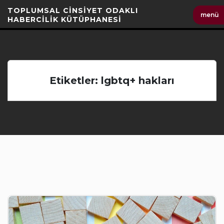
İçeriği
TOPLUMSAL CİNSİYET ODAKLI
menü
Geç
HABERCİLİK KÜTÜPHANESİ
Etiketler: lgbtq+ hakları