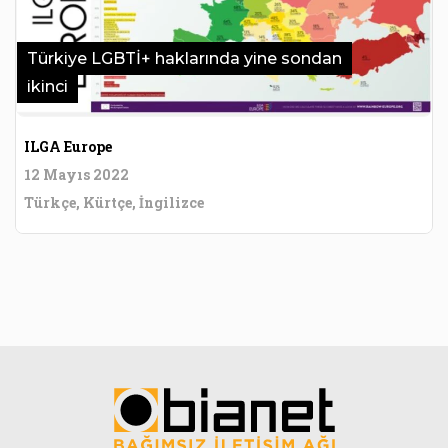
Türkiye LGBTİ+ haklarında yine sondan
ikinci
ILGA Europe
12 Mayıs 2022
Türkçe, Kürtçe, İngilizce